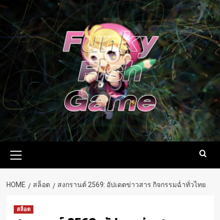
Skip
to
content
Primary
Menu
HOME
สล็อต
สงกรานต์ 2569: อัปเดตข่าวสาร กิจกรรมฉ่ำทั่วไทย
สล็อต