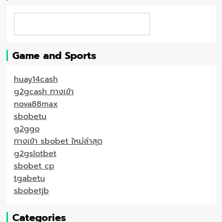
Search
Game and Sports
huay14cash
g2gcash ทางเข้า
nova88max
sbobetu
g2ggo
ทางเข้า sbobet ใหม่ล่าสุด
g2gslotbet
sbobet cp
tgabetu
sbobetjb
Categories