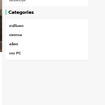
Categories
คาสิโนสด
ปลาทะเล
สล็อต
เกม PC