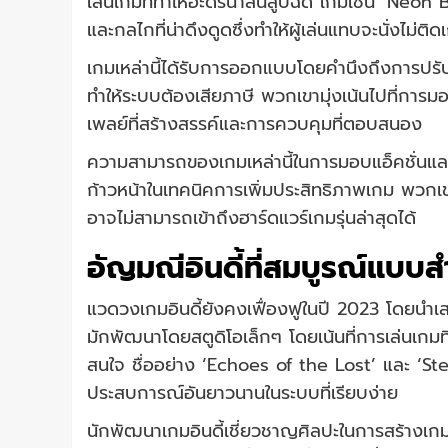
เล่นเกมที่ทำให้อะดรีนาลีนสูบฉีด เกมเช่น ‘Neon
และกลไกที่น่าดึงดูดซึ่งทำให้ผู้เล่นแทบจะนั่งไม่ติดเก
เกมเหล่านี้ได้รับการออกแบบโดยคำนึงถึงการปรับให้
ทำให้ระบบต้องเสียภาษี พวกเขามุ่งเน้นไปที่การ
เพลย์ที่สร้างสรรค์และการควบคุมที่ตอบสนอง
ความสามารถของเกมเหล่านี้ในการมอบแอ็คชั่นและ
ก้าวหน้าในเทคนิคการเพิ่มประสิทธิภาพเกม พวกเขาเ
อาจไม่สามารถเข้าถึงฮาร์ดแวร์เกมรุ่นล่าสุดได้
อัญมณีอินดี้ที่สมบูรณ์แบบสำ
แวดวงเกมอินดี้ยังคงเฟื่องฟูในปี 2023 โดยนำเสนอ
มักพัฒนาโดยสตูดิโอเล็กๆ โดยเน้นที่การเล่นเกมที่
สนใจ ชื่ออย่าง ‘Echoes of the Lost’ และ ‘Stel
ประสบการณ์อันยาวนานในระบบที่เรียบง่าย
นักพัฒนาเกมอินดี้เชี่ยวชาญศิลปะในการสร้างเกม