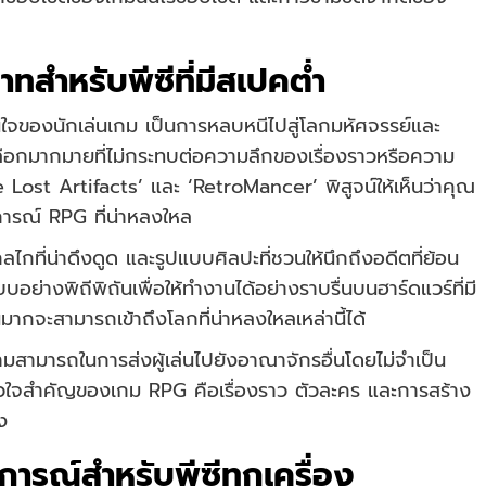
ำหรับพีซีที่มีสเปคต่ำ
จของนักเล่นเกม เป็นการหลบหนีไปสู่โลกมหัศจรรย์และ
ีตัวเลือกมากมายที่ไม่กระทบต่อความลึกของเรื่องราวหรือความ
e Lost Artifacts’ และ ‘RetroMancer’ พิสูจน์ให้เห็นว่าคุณ
บการณ์ RPG ที่น่าหลงใหล
 กลไกที่น่าดึงดูด และรูปแบบศิลปะที่ชวนให้นึกถึงอดีตที่ย้อน
่างพิถีพิถันเพื่อให้ทำงานได้อย่างราบรื่นบนฮาร์ดแวร์ที่มี
นมากจะสามารถเข้าถึงโลกที่น่าหลงใหลเหล่านี้ได้
มสามารถในการส่งผู้เล่นไปยังอาณาจักรอื่นโดยไม่จำเป็น
หัวใจสำคัญของเกม RPG คือเรื่องราว ตัวละคร และการสร้าง
ง
ณ์สำหรับพีซีทุกเครื่อง