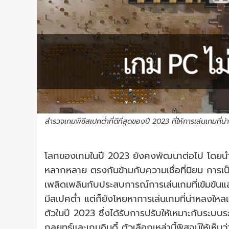
สำรวจเกมพีซีสเปคต่ำที่ดีที่สุดของปี 2023 ที่ให้การเล่นเกมที่น
โลกของเกมในปี 2023 ยังคงพัฒนาต่อไป โดยนำเ
หลากหลาย ตรงกันข้ามกับความเชื่อที่นิยม การเป็น
เพลิดเพลินกับประสบการณ์การเล่นเกมที่เข้มข้นและน
มีสเปคต่ำ แต่ก็ยังโหยหาการเล่นเกมที่น่าหลงใหลแล
ตัวในปี 2023 ซึ่งได้รับการปรับให้เหมาะกับระ
กลยุทธ์และเกมอินดี้ ตัวเลือกเหล่านี้พิสูจน์ให้เ