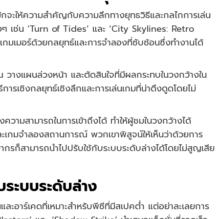
กจะให้ความสำคัญกับความลึกทางยุทธวิธีและกลไกการเล่น
งๆ เช่น ‘Turn of Tides’ และ ‘City Skylines: Retro
เกมเมอร์ด้วยกลยุทธ์และการจำลองที่ซับซ้อนซึ่งทำงานได้
ญาณ วางแผนล่วงหน้า และตัดสินใจที่มีผลกระทบในวงกว้างใน
ธีการเชิงกลยุทธ์เชิงลึกและการเล่นเกมที่น่าดึงดูดโดยไม่
ื่องความสามารถในการเข้าถึงได้ ทำให้ผู้ชมในวงกว้างได้
เกมจำลองสถานการณ์ พวกเขาพิสูจน์ให้เห็นว่าด้วยการ
ากรก็สามารถนำไปปรับใช้กับระบบระดับล่างได้โดยไม่สูญเสีย
บระบบระดับล่าง
ละอาร์เคดที่เหมาะสำหรับพีซีที่มีสเปคต่ำ แต่อย่าละเลยการ