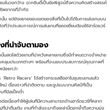
ู้ชมในวงกว้าง ฉากอินดี้เป็นข้อพิสูจน์ถึงความคิดสร้างสรรค์
ัพยากรที่จำกัด
ท่านั้น แต่ยังขยายขอบเขตของสิ่งที่เป็นไปได้ในการเล่นเกมบน
ดที่ว่าประสบการณ์การเล่นเกมที่ยอดเยี่ยมต้องใช้ฮาร์ดแวร์
ึงที่น่าจับตามอง
ำนั้นสดใสด้วยเกมที่น่าหวังหลายเกมซึ่งมีกำหนดวางจำหน่าย
ครอบคลุมประเภทต่างๆ พร้อมที่จะมอบประสบการณ์คุณภาพที่
าพน้อยกว่า
 ‘Retro Racers’ ได้สร้างกระแสฮือฮาในชุมชนเกมแล้ว
ม่ เรื่องราวที่น่าติดตาม และรูปแบบงานศิลป์ที่เป็น
ที่มีสเป็คต่ำ
่อเนื่องทำให้ผู้เล่นที่มีความสามารถด้านฮาร์ดแวร์ที่หลาก
น่าตื่นเต้น เกมที่กำลังจะมาถึงเหล่านี้ตอกย้ำถึงความมุ่ง