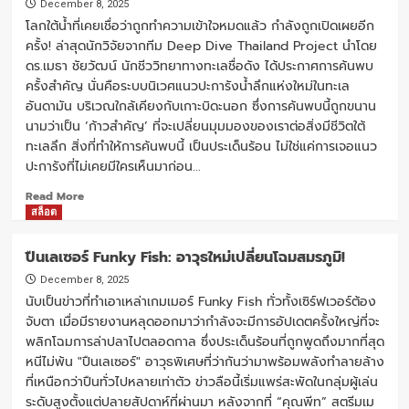
โป
December 8, 2025
นิ
โลกใต้น้ำที่เคยเชื่อว่าถูกทำความเข้าใจหมดแล้ว กำลังถูกเปิดเผยอีก
กส์
ครั้ง! ล่าสุดนักวิจัยจากทีม Deep Dive Thailand Project นำโดย
2025:
ดร.เมธา ชัยวัฒน์ นักชีววิทยาทางทะเลชื่อดัง ได้ประกาศการค้นพบ
นวัตกรรม
ครั้งสำคัญ นั่นคือระบบนิเวศแนวปะการังน้ำลึกแห่งใหม่ในทะเล
การเกษตร
อันดามัน บริเวณใกล้เคียงกับเกาะบิดะนอก ซึ่งการค้นพบนี้ถูกขนาน
เปลี่ยน
นามว่าเป็น ‘ก้าวสำคัญ’ ที่จะเปลี่ยนมุมมองของเราต่อสิ่งมีชีวิตใต้
โลก
ทะเลลึก สิ่งที่ทำให้การค้นพบนี้ เป็นประเด็นร้อน ไม่ใช่แค่การเจอแนว
ปะการังที่ไม่เคยมีใครเห็นมาก่อน...
Read
Read More
more
สล็อต
about
ดำ
ปืนเลเซอร์ Funky Fish: อาวุธใหม่เปลี่ยนโฉมสมรภูมิ!
น้ำ
ลึก
December 8, 2025
ยุค
นับเป็นข่าวที่ทำเอาเหล่าเกมเมอร์ Funky Fish ทั่วทั้งเซิร์ฟเวอร์ต้อง
ใหม่:
จับตา เมื่อมีรายงานหลุดออกมาว่ากำลังจะมีการอัปเดตครั้งใหญ่ที่จะ
สุด
พลิกโฉมการล่าปลาไปตลอดกาล ซึ่งประเด็นร้อนที่ถูกพูดถึงมากที่สุด
ยอด
หนีไม่พ้น "ปืนเลเซอร์" อาวุธพิเศษที่ว่ากันว่ามาพร้อมพลังทำลายล้าง
เทคนิค
ที่เหนือกว่าปืนทั่วไปหลายเท่าตัว ข่าวลือนี้เริ่มแพร่สะพัดในกลุ่มผู้เล่น
และ
ระดับสูงตั้งแต่ปลายสัปดาห์ที่ผ่านมา หลังจากที่ “คุณพีท” สตรีมเม
นวัตกรรม