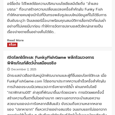
ใต้
อร์ชื่อดัง ได้โพสต์ข้อความปริศนาบนโซเชียลมีเดียถึง “ลำแสง
น้ำ
มรณะ” ที่จะมาสร้างความเปลี่ยนแปลงครั้งสำคัญใน Funky Fish
ทำให้หลายคนพุ่งเป้าไปที่ปืนทรงพลังรูปแบบใหม่ข้อมูลที่ไม่ได้รับการ
ยืนยันระบุว่า ปืนเลเซอร์นี้จะมาพร้อมคุณสมบัติการล็อกเป้าที่แม่นยำ
อย่างที่ไม่เคยมีมาก่อน ทำให้การจัดการปลาบอสตัวใหญ่กลายเป็น
เรื่องง่ายดายขึ้นอย่างเห็นได้ชัด...
Read
Read More
more
สล็อต
about
ปืน
เปิดโลกใต้ทะเล: FunkyFishGame พลิกโฉมวงการ
เลเซอร์
พิพิธภัณฑ์สัตว์น้ำเสมือนจริง
Funky
Fish:
December 2, 2025
อาวุธ
มีกระแสข่าวฮือฮาในหมู่นักพัฒนาเกมและผู้ที่ชื่นชอบโลกใต้ทะเล เมื่อ
ใหม่
FunkyFishGame.com ได้ออกมาประกาศความสำเร็จครั้งสำคัญใน
เปลี่ยน
การจำลองระบบนิเวศแนวปะการังหายากใต้น้ำ ผ่านเทคโนโลยี
โฉม
"กราฟิกสามมิติ" ล่าสุดที่พัฒนาขึ้นมาโดยเฉพาะ การเปิดเผยครั้งนี้
สมรภูมิ!
สร้างความตื่นตาตื่นใจอย่างมาก เพราะนอกจากจะนำเสนอความ
สวยงามของปะการังหลากสีสันแล้ว ยังรวมถึงความหลากหลาย
ของ "ปลาหายาก" ที่แหวกว่ายอย่างสมจริง จนแทบแยกไม่ออกจาก