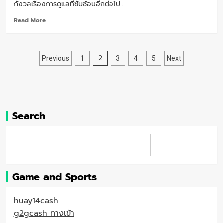
กังวลเรื่องการดูแลที่ซับซ้อนอีกต่อไป...
Read
Read More
more
about
บ่อ
Posts
ปลา
2
Previous
1
3
4
5
Next
คาร์ป
pagination
2025:
เท
รนด์
ใหม่
Search
และ
อนาคต
การ
Search
เลี้ยง
ปลา
คาร์ป
Game and Sports
huay14cash
g2gcash ทางเข้า